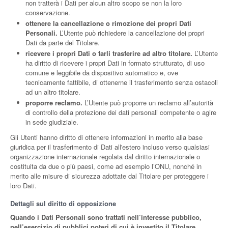
non tratterà i Dati per alcun altro scopo se non la loro
conservazione.
ottenere la cancellazione o rimozione dei propri Dati
Personali.
L’Utente può richiedere la cancellazione dei propri
Dati da parte del Titolare.
ricevere i propri Dati o farli trasferire ad altro titolare.
L’Utente
ha diritto di ricevere i propri Dati in formato strutturato, di uso
comune e leggibile da dispositivo automatico e, ove
tecnicamente fattibile, di ottenerne il trasferimento senza ostacoli
ad un altro titolare.
proporre reclamo.
L’Utente può proporre un reclamo all’autorità
di controllo della protezione dei dati personali competente o agire
in sede giudiziale.
Gli Utenti hanno diritto di ottenere informazioni in merito alla base
giuridica per il trasferimento di Dati all'estero incluso verso qualsiasi
organizzazione internazionale regolata dal diritto internazionale o
costituita da due o più paesi, come ad esempio l’ONU, nonché in
merito alle misure di sicurezza adottate dal Titolare per proteggere i
loro Dati.
Dettagli sul diritto di opposizione
Quando i Dati Personali sono trattati nell’interesse pubblico,
nell’esercizio di pubblici poteri di cui è investito il Titolare