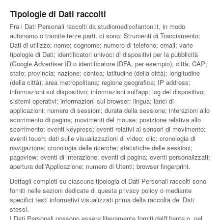
Tipologie di Dati raccolti
Fra i Dati Personali raccolti da studiomedicofanton.it, in modo
autonomo o tramite terze parti, ci sono: Strumenti di Tracciamento;
Dati di utilizzo; nome; cognome; numero di telefono; email; varie
tipologie di Dati; identificatori univoci di dispositivi per la pubblicità
(Google Advertiser ID o identificatore IDFA, per esempio); città; CAP;
stato; provincia; nazione; contea; latitudine (della città); longitudine
(della città); area metropolitana; regione geografica; IP address;
informazioni sul dispositivo; informazioni sull'app; log del dispositivo;
sistemi operativi; informazioni sul browser; lingua; lanci di
applicazioni; numero di sessioni; durata della sessione; interazioni allo
scorrimento di pagina; movimenti del mouse; posizione relativa allo
scorrimento; eventi keypress; eventi relativi ai sensori di movimento;
eventi touch; dati sulle visualizzazioni di video; clic; cronologia di
navigazione; cronologia delle ricerche; statistiche delle sessioni;
pageview; eventi di interazione; eventi di pagina; eventi personalizzati;
apertura dell'Applicazione; numero di Utenti; browser fingerprint.
Dettagli completi su ciascuna tipologia di Dati Personali raccolti sono
forniti nelle sezioni dedicate di questa privacy policy o mediante
specifici testi informativi visualizzati prima della raccolta dei Dati
stessi.
I Dati Personali possono essere liberamente forniti dall'Utente o, nel