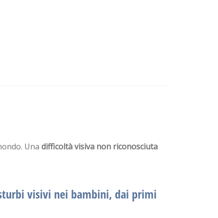
l mondo. Una
difficoltà visiva non riconosciuta
sturbi visivi nei bambini
, dai primi