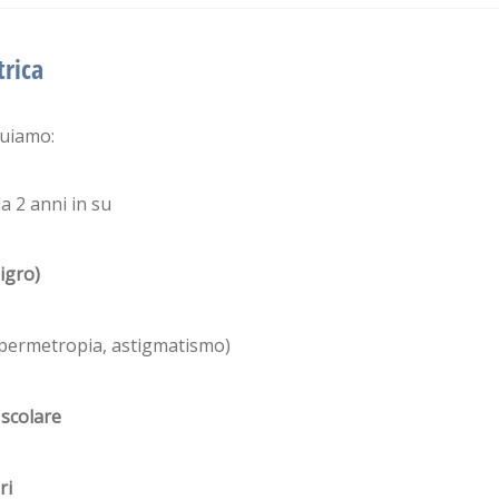
trica
tuiamo:
a 2 anni in su
igro)
ipermetropia, astigmatismo)
 scolare
ri