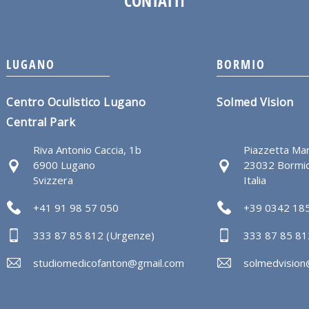
CONTATTI
LUGANO
BORMIO
Centro Oculistico Lugano
Solmed Vision
Central Park
Riva Antonio Caccia, 1b
Piazzetta Mart
6900 Lugano
23032 Bormio
Svizzera
Italia
+41 91 98 57 050
+39 0342 185
333 87 85 812 (Urgenze)
333 87 85 81
studiomedicofanton@gmail.com
solmedvision